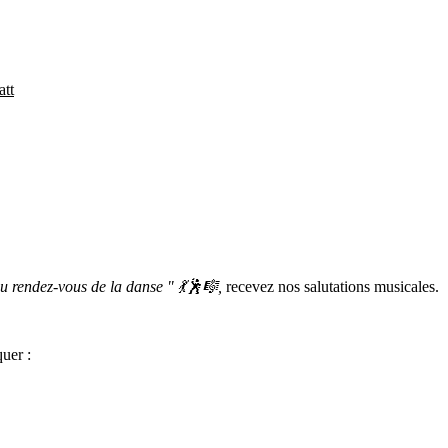
att
 rendez-vous de la danse " 💃🕺🎼
,
recevez nos salutations musicales.
uer :