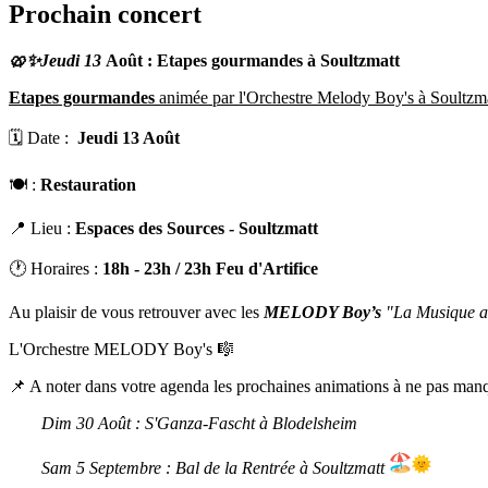
Prochain concert
🥨✨
Jeudi 13
Août : Etapes gourmandes à Soultzmatt
Etapes gourmandes
animée par l'Orchestre Melody Boy's à Soultzm
🗓️ Date :
Jeudi 13 Août
🍽️ :
Restauration
📍 Lieu :
Espaces des Sources - Soultzmatt
🕐 Horaires :
18h - 23h / 23h Feu d'Artifice
Au plaisir de vous retrouver avec les
MELODY Boy’s
"La Musique au
L'Orchestre MELODY Boy's 🎼
📌 A noter dans votre agenda les prochaines animations à ne pas manq
Dim 30 Août :
S'Ganza-Fascht à Blodelsheim
Sam 5 Septembre : Bal de la Rentrée à Soultzmatt